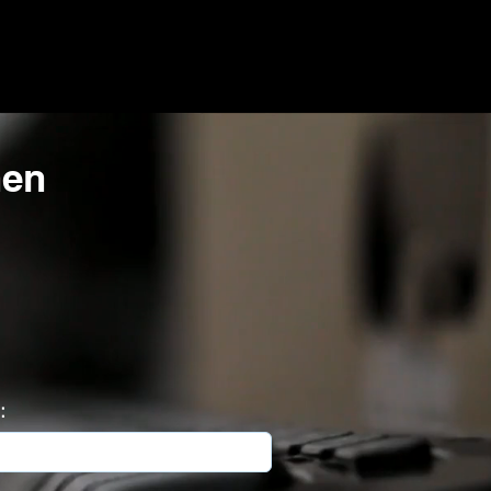
chen
: