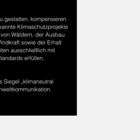
u gestalten, kompensieren
kannte Klimaschutzprojekte
ng von Wäldern, der Ausbau
indkraft sowie der Erhalt
ten ausschließlich mit
standards erfüllen.
 Siegel „klimaneutral
Umweltkommunikation.