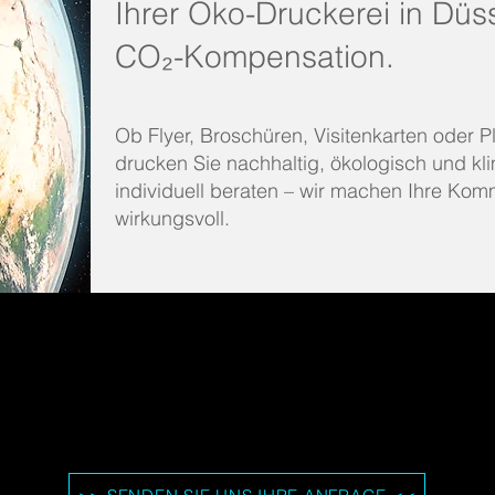
Ihrer Öko-Druckerei in Düs
CO₂-Kompensation.
Ob Flyer, Broschüren, Visitenkarten oder Pl
drucken Sie nachhaltig, ökologisch und kli
individuell beraten – wir machen Ihre Kom
wirkungsvoll.