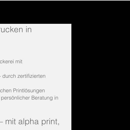
drucken in
ckerei mit
durch zertifizierten
ichen Printlösungen
 persönlicher Beratung in
– mit alpha print,