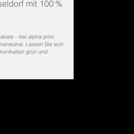
seldorf mit 100 %
akate – bei alpha print
maneutral. Lassen Sie sich
munikation grün und