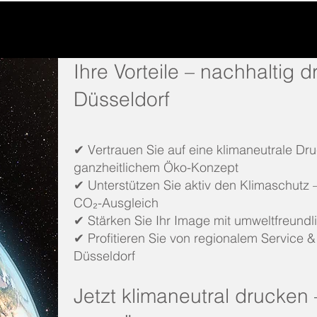
​Ihre Vorteile – nachhaltig 
Düsseldorf
✔
Vertrauen Sie auf eine klimaneutrale Dru
ganzheitlichem Öko-Konzept
✔
Unterstützen Sie aktiv den Klimaschutz – 
CO₂-Ausgleich
✔
Stärken Sie Ihr Image mit umweltfreundl
✔
Profitieren Sie von regionalem Service &
Düsseldorf
Jetzt klimaneutral drucken 