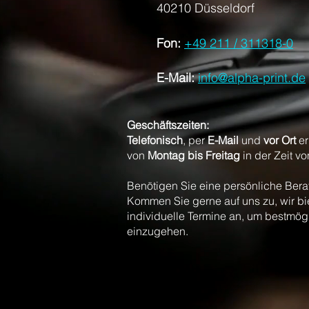
40210 Düsseldorf
Fon:
+49 211 / 311318-0
E-Mail:
info@alpha-print.de
Geschäftszeiten:
Telefonisch
, per
E-Mail
und
vor Ort
er
von
Montag bis Freitag
in der Zeit v
Benötigen Sie eine persönliche Ber
Kommen Sie gerne auf uns zu, wir bi
individuelle Termine an, um bestmög
einzugehen.