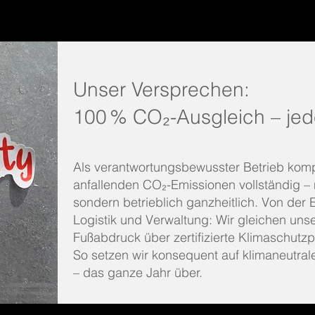
Unser Versprechen:
100 % CO₂-Ausgleich – jed
Als verantwortungsbewusster Betrieb kompe
anfallenden CO₂-Emissionen vollständig – n
sondern betrieblich ganzheitlich. Von der 
Logistik und Verwaltung: Wir gleichen un
Fußabdruck über zertifizierte Klimaschutzp
So setzen wir konsequent auf klimaneutral
– das ganze Jahr über.