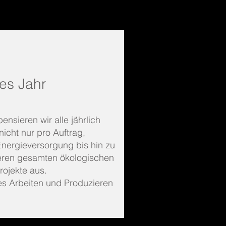
es Jahr
nsieren wir alle jährlich
icht nur pro Auftrag,
Energieversorgung bis hin zu
seren gesamten ökologischen
rojekte aus.
es Arbeiten und Produzieren