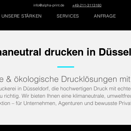
info@alpha-print.de
+49-211-3113180
UNSERE STÄRKEN
SERVICES
ANFRAGE
aneutral drucken in Düsse
–––
e & ökologische Drucklösungen mit 
uckerei in Düsseldorf, die hochwertigen Druck mit ech
u richtig. Wir bieten Ihnen eine klimaneutrale, umweltfre
tion – für Unternehmen, Agenturen und bewusste Priva