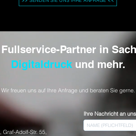
>> SENDEN SIE UNS IHRE ANFRAGE <<
 Fullservice-Partner in Sa
Digitaldruck
und mehr.
Wir freuen uns auf Ihre Anfrage und beraten Sie gerne.
Ihre Nachricht an uns
 Graf-Adolf-Str. 55,