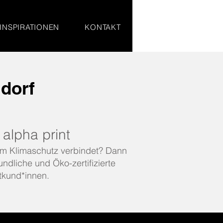
INSPIRATIONEN
KONTAKT
ldorf
alpha print
tem Klimaschutz verbindet? Dann
undliche und Öko-zertifizierte
tkund*innen.