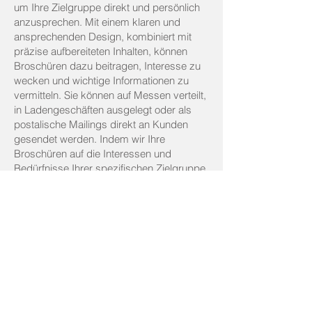
um Ihre Zielgruppe direkt und persönlich
anzusprechen. Mit einem klaren und
ansprechenden Design, kombiniert mit
präzise aufbereiteten Inhalten, können
Broschüren dazu beitragen, Interesse zu
wecken und wichtige Informationen zu
vermitteln. Sie können auf Messen verteilt,
in Ladengeschäften ausgelegt oder als
postalische Mailings direkt an Kunden
gesendet werden. Indem wir Ihre
Broschüren auf die Interessen und
Bedürfnisse Ihrer spezifischen Zielgruppe
abstimmen, können wir die Wirkung Ihrer
Botschaft maximieren.
Wie können Sie damit Ihre Marke stärken?
Broschüren sind ein Spiegelbild Ihrer
Marke. Durch konsistente Verwendung
Ihres Corporate Designs, Ihrer Farben und
Ihrer Markenbotschaft können Broschüren