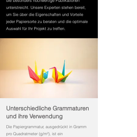
die besonders hochwertige Publikationen
unterstreicht. Unsere Experten stehen bereit,
um Sie über die Eigenschaften und Vorteile
jeder Papiersorte zu beraten und die optimale
Auswahl für Ihr Projekt zu treffen.
Unterschiedliche Grammaturen
und ihre Verwendung
Die Papiergrammatur, ausgedrückt in Gramm
pro Quadratmeter (g/m²), ist ein